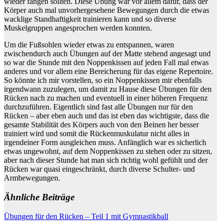
wieder fangen sollten. Diese Übung war vor allem dafür, dass der
Körper auch mal unvorhergesehene Bewegungen durch die etwas
wacklige Standhaftigkeit trainieren kann und so diverse
Muskelgruppen angesprochen werden konnten.
Um die Fußsohlen wieder etwas zu entspannen, waren
zwischendurch auch Übungen auf der Matte stehend angesagt und
so war die Stunde mit den Noppenkissen auf jeden Fall mal etwas
anderes und vor allem eine Bereicherung für das eigene Repertoire.
So könnte ich mir vorstellen, so ein Noppenkissen mir ebenfalls
irgendwann zuzulegen, um damit zu Hause diese Übungen für den
Rücken nach zu machen und eventuell in einer höheren Frequenz
durchzuführen. Eigentlich sind fast alle Übungen nur für den
Rücken – aber eben auch und das ist eben das wichtigste, dass die
gesamte Stabilität des Körpers auch von den Beinen her besser
trainiert wird und somit die Rückenmuskulatur nicht alles in
irgendeiner Form ausgleichen muss. Anfänglich war es sicherlich
etwas ungewohnt, auf dem Noppenkissen zu stehen oder zu sitzen,
aber nach dieser Stunde hat man sich richtig wohl gefühlt und der
Rücken war quasi eingeschränkt, durch diverse Schulter- und
Armbewegungen.
Ähnliche Beiträge
Beitragsnavigation
Übungen für den Rücken – Teil 1 mit Gymnastikball