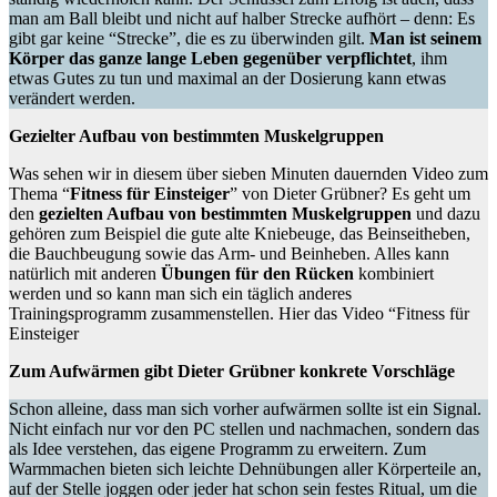
man am Ball bleibt und nicht auf halber Strecke aufhört – denn: Es
gibt gar keine “Strecke”, die es zu überwinden gilt.
Man ist seinem
Körper das ganze lange Leben gegenüber verpflichtet
, ihm
etwas Gutes zu tun und maximal an der Dosierung kann etwas
verändert werden.
Gezielter Aufbau von bestimmten Muskelgruppen
Was sehen wir in diesem über sieben Minuten dauernden Video zum
Thema “
Fitness für Einsteiger
” von Dieter Grübner? Es geht um
den
gezielten Aufbau von bestimmten Muskelgruppen
und dazu
gehören zum Beispiel die gute alte Kniebeuge, das Beinseitheben,
die Bauchbeugung sowie das Arm- und Beinheben. Alles kann
natürlich mit anderen
Übungen für den Rücken
kombiniert
werden und so kann man sich ein täglich anderes
Trainingsprogramm zusammenstellen. Hier das Video “Fitness für
Einsteiger
Zum Aufwärmen gibt Dieter Grübner konkrete Vorschläge
Schon alleine, dass man sich vorher aufwärmen sollte ist ein Signal.
Nicht einfach nur vor den PC stellen und nachmachen, sondern das
als Idee verstehen, das eigene Programm zu erweitern. Zum
Warmmachen bieten sich leichte Dehnübungen aller Körperteile an,
auf der Stelle joggen oder jeder hat schon sein festes Ritual, um die