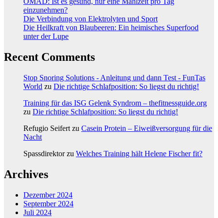
OMAD: Ist es gesund, nur eine Mahlzeit pro Tag
einzunehmen?
Die Verbindung von Elektrolyten und Sport
Die Heilkraft von Blaubeeren: Ein heimisches Superfood
unter der Lupe
Recent Comments
Stop Snoring Solutions - Anleitung und dann Test - FunTas
World
zu
Die richtige Schlafposition: So liegst du richtig!
Training für das ISG Gelenk Syndrom – thefitnessguide.org
zu
Die richtige Schlafposition: So liegst du richtig!
Refugio Seifert
zu
Casein Protein – Eiweißversorgung für die
Nacht
Spassdirektor
zu
Welches Training hält Helene Fischer fit?
Archives
Dezember 2024
September 2024
Juli 2024