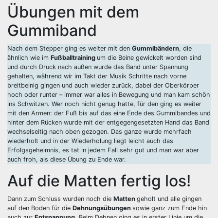
Übungen mit dem
Gummiband
Nach dem Stepper ging es weiter mit den
Gummibändern
, die
ähnlich wie im
Fußballtraining
um die Beine gewickelt worden sind
und durch Druck nach außen wurde das Band unter Spannung
gehalten, während wir im Takt der Musik Schritte nach vorne
breitbeinig gingen und auch wieder zurück, dabei der Oberkörper
hoch oder runter – immer war alles in Bewegung und man kam schön
ins Schwitzen. Wer noch nicht genug hatte, für den ging es weiter
mit den Armen: der Fuß bis auf das eine Ende des Gummibandes und
hinter dem Rücken wurde mit der entgegengesetzten Hand das Band
wechselseitig nach oben gezogen. Das ganze wurde mehrfach
wiederholt und in der Wiederholung liegt leicht auch das
Erfolgsgeheimnis, es tat in jedem Fall sehr gut und man war aber
auch froh, als diese Übung zu Ende war.
Auf die Matten fertig los!
Dann zum Schluss wurden noch die
Matten
geholt und alle gingen
auf den Boden für die
Dehnungsübungen
sowie ganz zum Ende hin
auch zur
Entspannung
. Beim Dehnen ging es in erster Linie um die